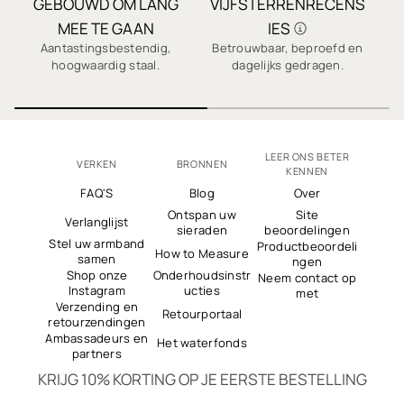
GEBOUWD OM LANG
VIJFSTERRENRECENS
S
MEE TE GAAN
IES
Aantastingsbestendig,
Betrouwbaar, beproefd en
hoogwaardig staal.
dagelijks gedragen.
LEER ONS BETER
VERKEN
BRONNEN
KENNEN
FAQ'S
Blog
Over
Ontspan uw
Site
Verlanglijst
sieraden
beoordelingen
Stel uw armband
Productbeoordeli
How to Measure
samen
ngen
Shop onze
Onderhoudsinstr
Neem contact op
Instagram
ucties
met
Verzending en
Retourportaal
retourzendingen
Ambassadeurs en
Het waterfonds
partners
KRIJG 10% KORTING OP JE EERSTE BESTELLING