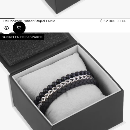
Verkoopprijs
De Donkere Ridder Stapel | 4MM
$162.00
$190.00
Normale
prijs
BUNDELEN EN BESPAREN