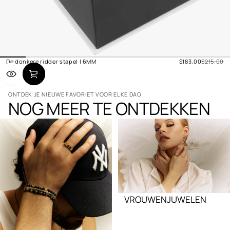
Verkoopprijs
De donkere ridder stapel | 6MM
$183.00
$215.00
Normale
prijs
ONTDEK JE NIEUWE FAVORIET VOOR ELKE DAG
NOG MEER TE ONTDEKKEN
VROUWENJUWELEN