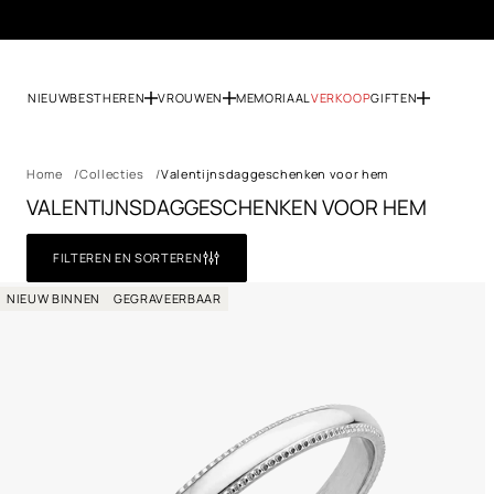
NIEUW
BEST
HEREN
VROUWEN
MEMORIAAL
VERKOOP
GIFTEN
Home
Collecties
Valentijnsdaggeschenken voor hem
VALENTIJNSDAGGESCHENKEN VOOR HEM
FILTEREN EN SORTEREN
NIEUW BINNEN
GEGRAVEERBAAR