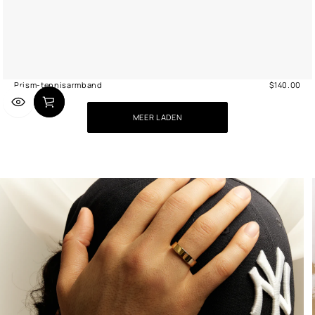
Prism-tennisarmband
$140.00
Normale
prijs
MEER LADEN