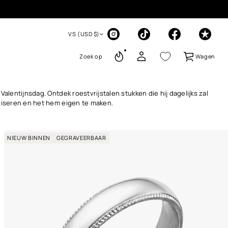
VS (USD $)
Zoek op
Wagen
alentijnsdag. Ontdek roestvrijstalen stukken die hij dagelijks zal
liseren en het hem eigen te maken.
NIEUW BINNEN
GEGRAVEERBAAR