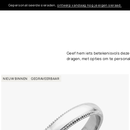
Gepersonaliseerde sieraden,
ontwerp vandaag nog je eigen sieraad.
Geef hem iets betekenisvols deze V
dragen, met opties om te persona
NIEUW BINNEN
GEGRAVEERBAAR