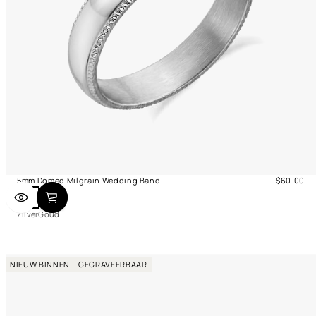
5mm Domed Milgrain Wedding Band
$60.00
Normale
Z
G
prijs
i
o
Zilver
Goud
l
u
v
d
e
r
NIEUW BINNEN
GEGRAVEERBAAR