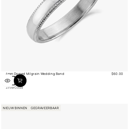
4mm Domed Milgrain Wedding Band
$60.00
Normale
Z
G
prijs
i
o
Zilver
Goud
l
u
v
d
e
r
NIEUW BINNEN
GEGRAVEERBAAR