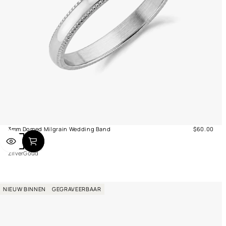
3mm Domed Milgrain Wedding Band
$60.00
Normale
Z
G
prijs
i
o
Zilver
Goud
l
u
v
d
e
r
NIEUW BINNEN
GEGRAVEERBAAR