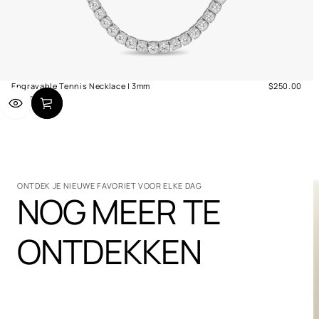
Engravable Tennis Necklace | 3mm
$250.00
Normale
Zilver
prijs
ONTDEK JE NIEUWE FAVORIET VOOR ELKE DAG
NOG MEER TE
ONTDEKKEN