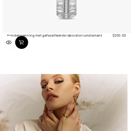
Hondenpenning met gefacetteerde laboratoriumdiamant
$250.00
Normale
prijs