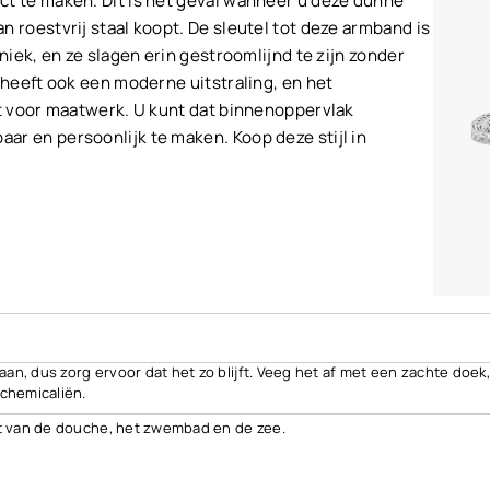
ct te maken. Dit is het geval wanneer u deze dunne
 roestvrij staal koopt. De sleutel tot deze armband is
uniek, en ze slagen erin gestroomlijnd te zijn zonder
 heeft ook een moderne uitstraling, en het
ct voor maatwerk. U kunt dat binnenoppervlak
r en persoonlijk te maken. Koop deze stijl in
an, dus zorg ervoor dat het zo blijft. Veeg het af met een zachte doek
chemicaliën.
t van de douche, het zwembad en de zee.