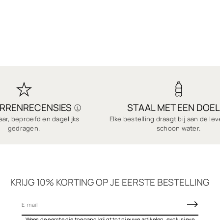
ERRENRECENSIES
STAAL MET EEN DOEL
ar, beproefd en dagelijks
Elke bestelling draagt bij aan de le
gedragen.
schoon water.
KRIJG 10% KORTING OP JE EERSTE BESTELLING
E
-
Wees de eerste die toegang krijgt tot nieuwe artikelen, exclusieve