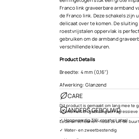
een ingetogen stuk een grote impa
Franco link graveerbare armband van
de Franco link. Deze schakels zijn 
delicaat over te komen. De sluiting
roestvrijstalen oppervlak is perfe
gebruiken om de armband graveerbaa
verschillende kleuren.
Product Details
Breedte: 4 mm (0,16")
Afwerking: Glanzend
CARE
Dit product is gemaakt om lang mee te ga
ANDERS GEBOUWD
voorkomen en gebruik geen agressieve 
✓ Hoogwaardig 316L roestvrij staal
Lederen schoenen: houd ze uit de buur
✓ Water- en zweetbestendig