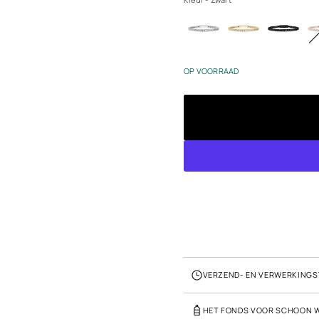
u
d
Z
w
ar
t
OP VOORRAAD
R
o
s
é
g
o
u
d
VERZEND- EN VERWERKINGS
HET FONDS VOOR SCHOON 