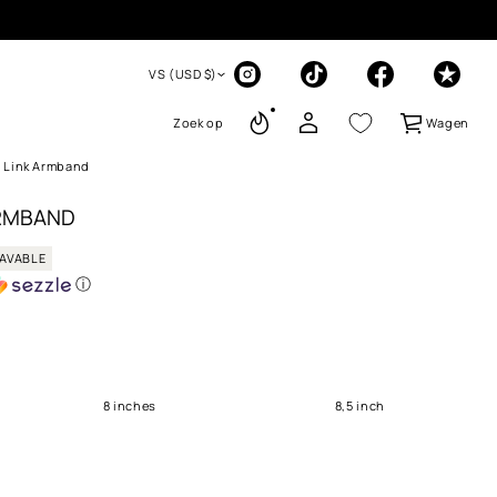
VS (USD $)
Zoek op
Wagen
 Link Armband
ARMBAND
AVABLE
ⓘ
8 inches
8,5 inch