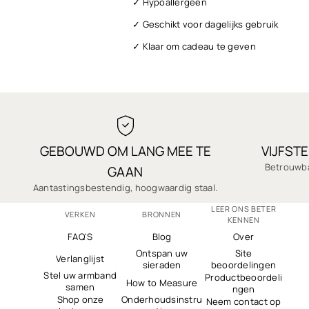
✓ Hypoallergeen
✓ Geschikt voor dagelijks gebruik
✓ Klaar om cadeau te geven
✓ Snelle verzending
✓ 1 jaar garantie
✓ Kwaliteit waarop u kunt vertrouwen
✓ Veilig afrekenen
GEBOUWD OM LANG MEE TE
VIJFST
✓ Duizenden 5-sterrenrecensies
Betrouwba
GAAN
Aantastingsbestendig, hoogwaardig staal.
LEER ONS BETER
VERKEN
BRONNEN
KENNEN
FAQ'S
Blog
Over
Ontspan uw
Site
Verlanglijst
sieraden
beoordelingen
Stel uw armband
Productbeoordeli
How to Measure
samen
ngen
Shop onze
Onderhoudsinstru
Neem contact op