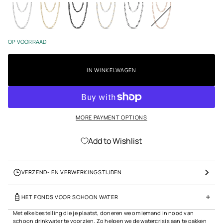
w
n
ar
f
t
o
Z
r
il
m
OP VOORRAAD
v
a
er
t
/
i
IN WINKELWAGEN
G
e
o
u
d
Z
MORE PAYMENT OPTIONS
il
v
er
Add to Wishlist
/
Z
w
ar
VERZEND- EN VERWERKINGSTIJDEN
t
R
HET FONDS VOOR SCHOON WATER
o
s
Met elke bestelling die je plaatst, doneren we om iemand in nood van
é
schoon drinkwater te voorzien. Zo helpen we de watercrisis aan te pakken