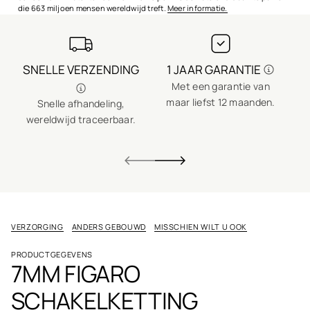
g
die 663 miljoen mensen wereldwijd treft.
Meer informatie.
o
u
d
SNELLE VERZENDING
1 JAAR GARANTIE
Met een garantie van
maar liefst 12 maanden.
Snelle afhandeling,
wereldwijd traceerbaar.
VERZORGING
ANDERS GEBOUWD
MISSCHIEN WILT U OOK
PRODUCTGEGEVENS
7MM FIGARO
SCHAKELKETTING