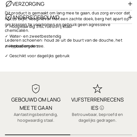
VERZORGING
Dit product is gemaakt om lang mee te gaan, dus zorg ervoor dat
ANDERS GEBOUWD
het zo blijft. Veeg het af met een zachte doek, berg het apart op
om krassen te voorkomen en gebruik geen agressieve
✓ Hoogwaardig 316L roestvrij staal
chemicaliën.
✓ Water- en zweetbestendig
Lederen schoenen: houd ze uit de buurt van de douche, het
✓ Hypoallergeen
zwembad en de zee.
✓ Geschikt voor dagelijks gebruik
✓ Klaar om cadeau te geven
✓ Snelle verzending
✓ 1 jaar garantie
✓ Kwaliteit waarop u kunt vertrouwen
GEBOUWD OM LANG
VIJFSTERRENRECENS
S
✓ Veilig afrekenen
MEE TE GAAN
IES
Aantastingsbestendig,
Betrouwbaar, beproefd en
✓ Duizenden 5-sterrenrecensies
hoogwaardig staal.
dagelijks gedragen.