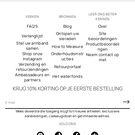
LEER ONS BETER
VERKEN
BRONNEN
KENNEN
FAQ'S
Blog
Over
Ontspan uw
Site
Verlanglijst
sieraden
beoordelingen
Stel uw armband
Productbeoordeli
How to Measure
samen
ngen
Shop onze
Onderhoudsinstr
Neem contact op
Instagram
ucties
met
Verzending en
Retourportaal
retourzendingen
Ambassadeurs en
Het waterfonds
partners
KRIJG 10% KORTING OP JE EERSTE BESTELLING
E
-
Wees de eerste die toegang krijgt tot nieuwe artikelen, exclusieve
m
aanbiedingen, cadeaugidsen en gelimiteerde edities.
a
VOLG ONS
i
l